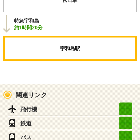
松山駅
特急宇和島
約1時間20分
宇和島駅
関連リンク
飛行機
鉄道
バス