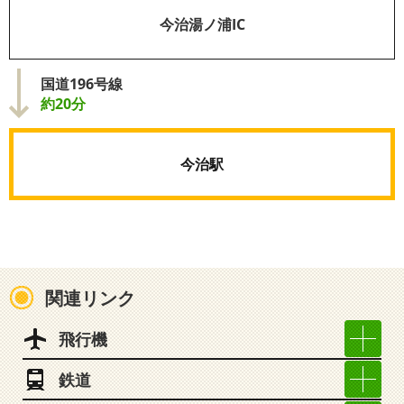
今治湯ノ浦IC
国道196号線
約20分
今治駅
関連リンク
飛行機
鉄道