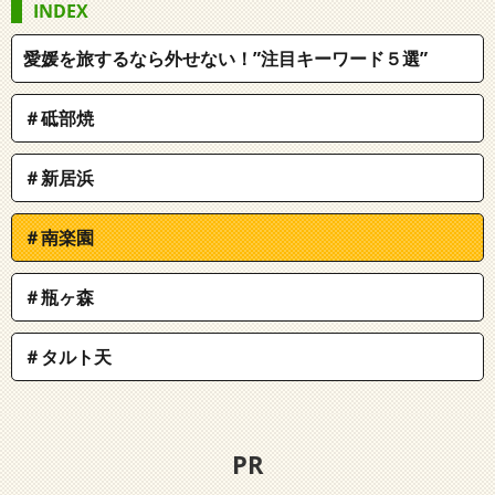
INDEX
愛媛を旅するなら外せない！”注目キーワード５選”
＃砥部焼
＃新居浜
＃南楽園
＃瓶ヶ森
＃タルト天
PR