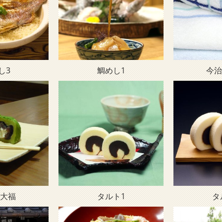
し3
鯛めし1
今治
大福
タルト1
タ