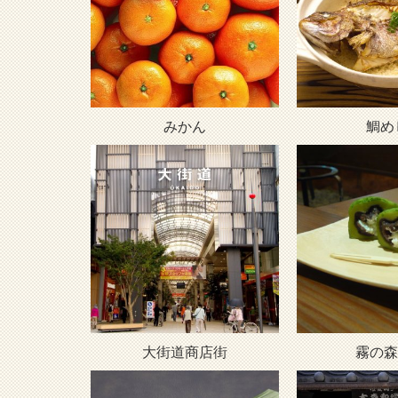
みかん
鯛め
大街道商店街
霧の森