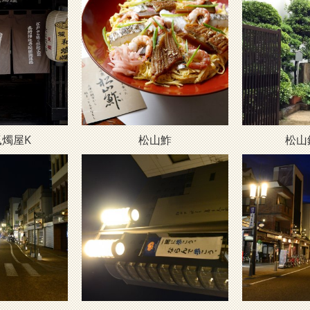
燭屋K
松山鮓
松山