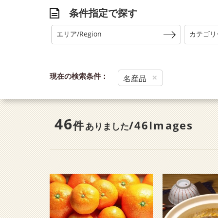
条件指定で探す
エリア/Region
カテゴリー/
現在の検索条件：
×
名産品
46
件
/46Images
ありました