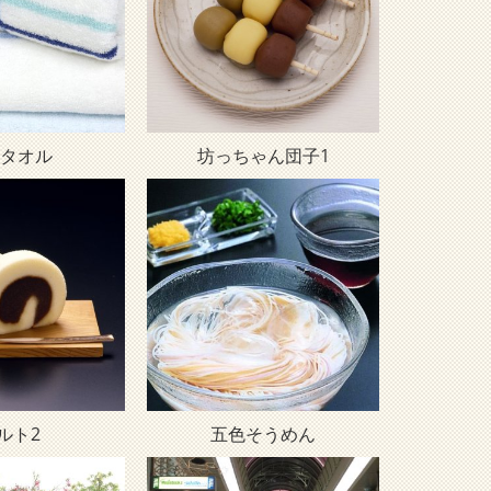
タオル
坊っちゃん団子1
ルト2
五色そうめん