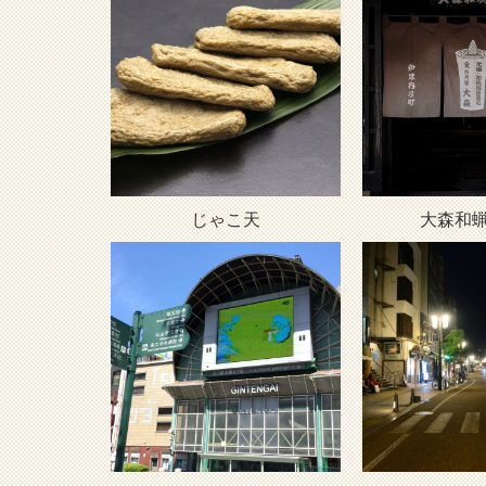
じゃこ天
大森和蝋