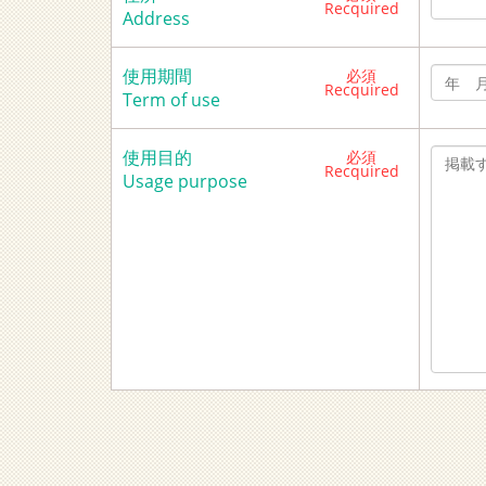
Recquired
Address
使用期間
必須
Recquired
Term of use
使用目的
必須
Recquired
Usage purpose