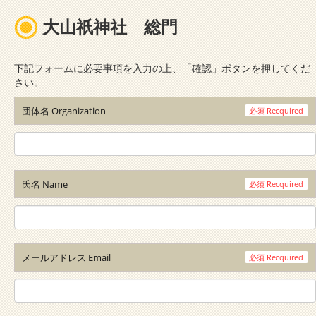
大山祇神社 総門
下記フォームに必要事項を入力の上、「確認」ボタンを押してくだ
さい。
団体名
Organization
必須
Recquired
氏名
Name
必須
Recquired
メールアドレス
Email
必須
Recquired