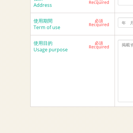
Recquired
Address
使用期間
必須
Recquired
Term of use
使用目的
必須
Recquired
Usage purpose