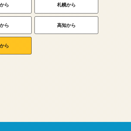
から
札幌から
から
高知から
から