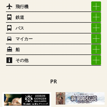
飛行機
鉄道
バス
マイカー
船
その他
PR