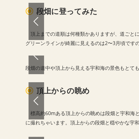
段畑に登ってみた
頂上までの道順は何種類かありますが、道ごとに
グリーンラインが綺麗に見えるのは2〜3月頃です
段畑の道中や頂上から見える宇和海の景色もとて
頂上からの眺め
標高約60mある頂上からの眺めは段畑と宇和海
に撮れちゃいます。頂上からの段畑と穏やかな宇