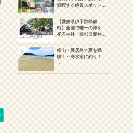
満喫する絶景スポット
４選＋高原の癒しカフ
ェ３店
【愛媛県伊予郡松前
4
ガ
町】全国で唯一の神を
祀る神社・高忍日賣神
社～人気のパワースポ
ット～
松山・興居島で夏を満
5
喫！～海水浴に釣り！
～