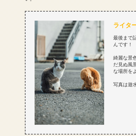
ライタ
最後まで
んです！
綺麗な景
だ見ぬ風
な場所を
写真は遊