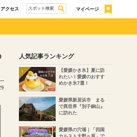
アクセス
マイページ
の
人気記事ランキング
【愛媛かき氷】夏に訪
1
れたい！愛媛のおすす
めかき氷7選！
29
愛媛県新居浜市 まる
2
で異世界『別子銅山』
に訪れた
愛媛県の穴場｜「四国
3
さ
カルスト大野ヶ原」で