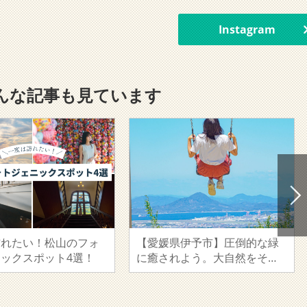
Instagram
んな記事も見ています
訪れたい！松山のフォ
【愛媛県伊予市】圧倒的な緑
ックスポット4選！
に癒されよう。大自然をその
まま生かした「えひめ森林公
園」。