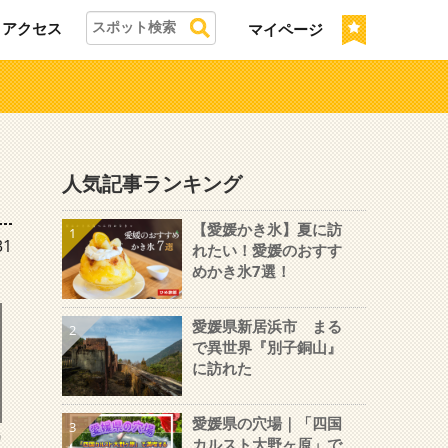
アクセス
マイページ
人気記事ランキング
【愛媛かき氷】夏に訪
1
31
れたい！愛媛のおすす
めかき氷7選！
愛媛県新居浜市 まる
2
で異世界『別子銅山』
に訪れた
愛媛県の穴場｜「四国
3
島
カルスト大野ヶ原」で