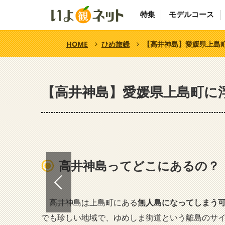
特集
モデルコース
HOME
ひめ旅録
【高井神島】愛媛県上島
【高井神島】愛媛県上島町に
高井神島ってどこにあるの？
高井神島は上島町にある
無人島になってしまう可
でも珍しい地域で、ゆめしま街道という離島のサ