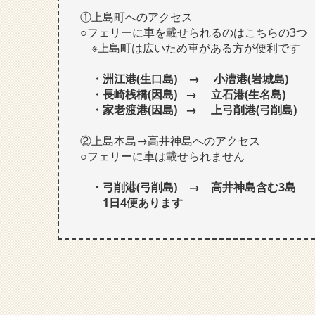
①上島町へのアクセス
○フェリーに車を載せられるのはこちらの3つ
※上島町は広いため車がある方が便利です
・洲江港(生口島) → 小漕港(岩城島)
・長崎桟橋(因島) → 立石港(生名島)
・家老渡港(因島) → 上弓削港(弓削島)
②上島本島→高井神島へのアクセス
○フェリーに車は載せられません
・弓削港(弓削島) → 高井神島含む3島
1日4便あります