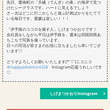
先日、愛南町の「天嶬（てんぎ）の鼻」の海岸で見つ
けたシーグラスです。ハートに見えるでしょ？
さ～次はどこに行こかしらと遊ぶ計画ばかりをたてて
いる毎日です。愛媛は楽しい！！！
「伊予路のココロを撮す人」しげまつかおりです！
会社員をしながら平日は伊予路を。週末は四国四県あ
ちこちで写真を撮っています。
日々の写活が皆さまのお役に立ちましたら幸いでござ
います♡
どうぞよろしくお願いいたします(*'▽')ニコニコ
＠happyadventure328
Instagram応援うれしいです
♡
しげまつかおりInstagram