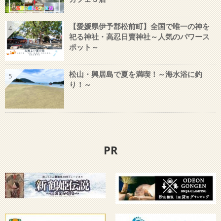
【愛媛県伊予郡松前町】全国で唯一の神を
4
祀る神社・高忍日賣神社～人気のパワース
ポット～
松山・興居島で夏を満喫！～海水浴に釣
5
り！～
PR