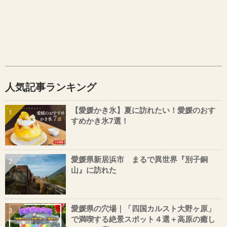
人気記事ランキング
【愛媛かき氷】夏に訪れたい！愛媛のおす
1
すめかき氷7選！
愛媛県新居浜市 まるで異世界『別子銅
2
山』に訪れた
愛媛県の穴場｜「四国カルスト大野ヶ原」
3
で満喫する絶景スポット４選＋高原の癒し