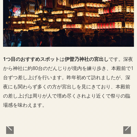
1つ目のおすすめスポット
は
伊曽乃神社の宮出し
です。深夜
から神社に約80台のだんじりが境内を練り歩き、本殿前で1
台ずつ差し上げを行います。昨年初めて訪れましたが、深
夜にも関わらず多くの方が宮出しを見にきており、本殿前
の差し上げは周りが人で埋め尽くされより近くで祭りの臨
場感を味わえます。