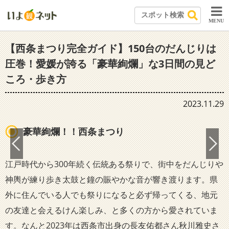
MENU
【西条まつり完全ガイド】150台のだんじりは
圧巻！愛媛が誇る「豪華絢爛」な3日間の見ど
ころ・歩き方
2023.11.29
豪華絢爛！！西条まつり
江戸時代から300年続く伝統ある祭りで、街中をだんじりや
神輿が練り歩き太鼓と鐘の賑やかな音が響き渡ります。県
外に住んでいる人でも祭りになると必ず帰ってくる、地元
の友達と会えるけん楽しみ、と多くの方から愛されていま
す。なんと2023年は西条市出身の長友佑都さん秋川雅史さ