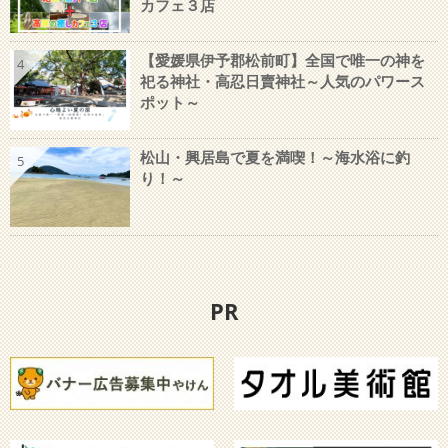
カフェ３店
【愛媛県伊予郡松前町】全国で唯一の神を
4
祀る神社・高忍日賣神社～人気のパワース
ポット～
松山・興居島で夏を満喫！～海水浴に釣
5
り！～
PR