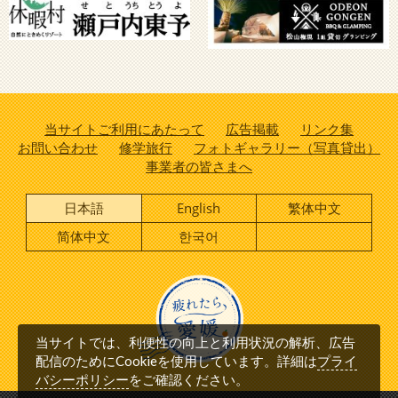
当サイトご利用にあたって
広告掲載
リンク集
お問い合わせ
修学旅行
フォトギャラリー（写真貸出）
事業者の皆さまへ
日本語
English
繁体中文
简体中文
한국어
当サイトでは、利便性の向上と利用状況の解析、広告
プライ
配信のためにCookieを使用しています。詳細は
バシーポリシー
をご確認ください。