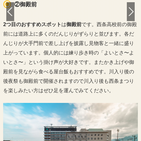
②御殿前
2つ目のおすすめスポット
は
御殿前
です。西条高校前の御殿
前には道路上に多くのだんじりがずらりと並びます。各だ
んじりが大手門前で差し上げを披露し見物客と一緒に盛り
上がっています。個人的には練り歩き時の「よいとさ〜よ
いとさ〜」という掛け声が大好きです。またかき上げや御
殿前を見ながら食べる屋台飯もおすすめです。川入り後の
後夜祭も御殿前で開催されますので川入り後も西条まつり
を楽しみたい方はぜひ足を運んでみてください。