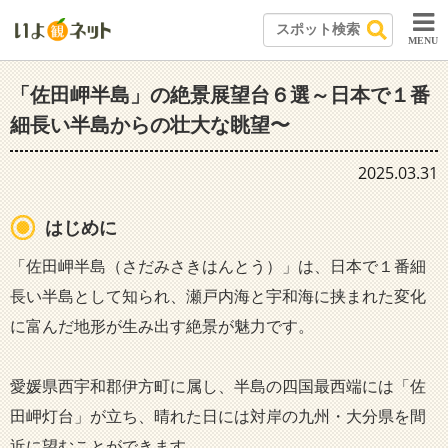
MENU
「佐田岬半島」の絶景展望台６選～日本で１番
細長い半島からの壮大な眺望〜
2025.03.31
はじめに
「佐田岬半島（さだみさきはんとう）」は、日本で１番細
長い半島として知られ、瀬戸内海と宇和海に挟まれた変化
に富んだ地形が生み出す絶景が魅力です。
愛媛県西宇和郡伊方町に属し、半島の四国最西端には「佐
田岬灯台」が立ち、晴れた日には対岸の九州・大分県を間
近に望むことができます。