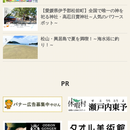
【愛媛県伊予郡松前町】全国で唯一の神を
4
祀る神社・高忍日賣神社～人気のパワース
ポット～
松山・興居島で夏を満喫！～海水浴に釣
5
り！～
PR