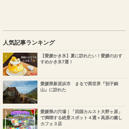
人気記事ランキング
【愛媛かき氷】夏に訪れたい！愛媛のおす
1
すめかき氷7選！
愛媛県新居浜市 まるで異世界『別子銅
2
山』に訪れた
愛媛県の穴場｜「四国カルスト大野ヶ原」
3
で満喫する絶景スポット４選＋高原の癒し
カフェ３店