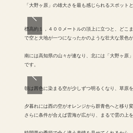
「大野ヶ原」の雄大さを最も感じられるスポット
標高約１，４００メートルの頂上に立つと、どこ
で空と大地が一つになったかのような壮大な景色
南には高知県の山々が連なり、北には「大野ヶ原
です。
朝は茜色に染まる空が少しずつ明るくなり、草原
夕暮れには西の空がオレンジから群青色へと移り
さらに条件が合えば雲海が広がり、まるで雲の上
時間帯や季節で全く違う表情を見せてくれるから