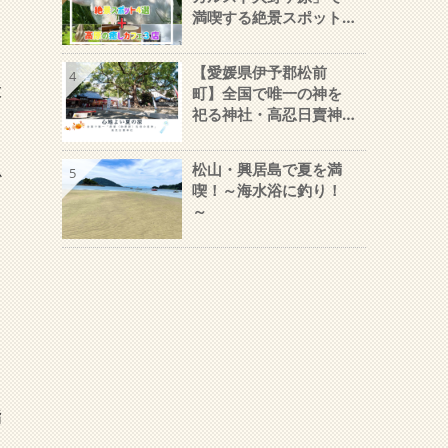
満喫する絶景スポット
４選＋高原の癒しカフ
ェ３店
【愛媛県伊予郡松前
4
大
町】全国で唯一の神を
祀る神社・高忍日賣神
社～人気のパワースポ
ット～
松山・興居島で夏を満
か
5
喫！～海水浴に釣り！
ェ
～
。
指