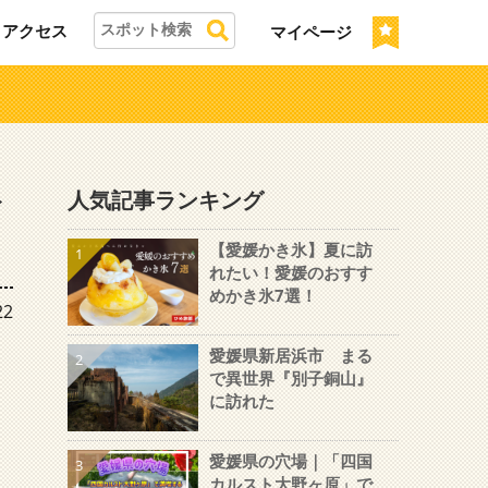
アクセス
マイページ
ト
人気記事ランキング
【愛媛かき氷】夏に訪
1
れたい！愛媛のおすす
めかき氷7選！
22
愛媛県新居浜市 まる
2
で異世界『別子銅山』
に訪れた
愛媛県の穴場｜「四国
3
カルスト大野ヶ原」で