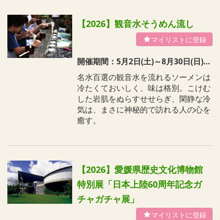
【2026】観音水そうめん流し
開催期間：5月2日(土)～8月30日(日)10時～15時30分 ※ラストオーダー15時 但し、5～6月は、土日祝日のみの営業 7～8月は、月曜(定休日)以外が営業(月曜日が祝日の場合は営業)
名水百選の観音水を流れるソーメンは
冷たくておいしく、味は格別。こけむ
した岩肌をぬらすせせらぎ、閑静な冷
気は、まさに神秘的で訪れる人の心を
癒す。
【2026】愛媛県歴史文化博物館
特別展「日本上陸60周年記念ガ
チャガチャ展」