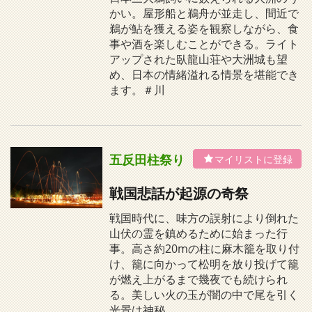
かい。屋形船と鵜舟が並走し、間近で
鵜が鮎を獲える姿を観察しながら、食
事や酒を楽しむことができる。ライト
アップされた臥龍山荘や大洲城も望
め、日本の情緒溢れる情景を堪能でき
ます。＃川
五反田柱祭り
戦国悲話が起源の奇祭
戦国時代に、味方の誤射により倒れた
山伏の霊を鎮めるために始まった行
事。高さ約20mの柱に麻木籠を取り付
け、籠に向かって松明を放り投げて籠
が燃え上がるまで幾夜でも続けられ
る。美しい火の玉が闇の中で尾を引く
光景は神秘…