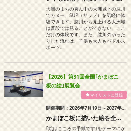
大洲のまちの真ん中の大洲城下の肱川
でカヌー、SUP（サップ）を気軽に体
験できます。肱川から見上げる大洲城
は普段では見ることができない、ここ
だけの体験です。また、肱川のゆった
りした流れは、子供も大人もパドルス
ポーツ…
【2026】第31回全国｢かまぼこ
板の絵｣展覧会
開催期間：2026年7月19日～2027年1月11日
かまぼこ板に描いた絵を全国から募集する公募展
｢絵はこころの手紙です｣をテーマにか