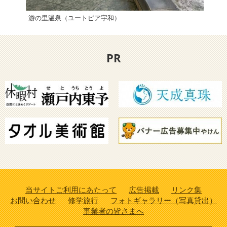
游の里温泉（ユートピア宇和）
小薮
PR
当サイトご利用にあたって
広告掲載
リンク集
お問い合わせ
修学旅行
フォトギャラリー（写真貸出）
事業者の皆さまへ