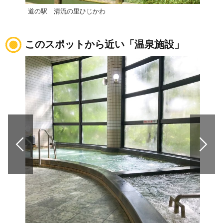
道の駅 清流の里ひじかわ
道の
このスポットから近い「温泉施設」