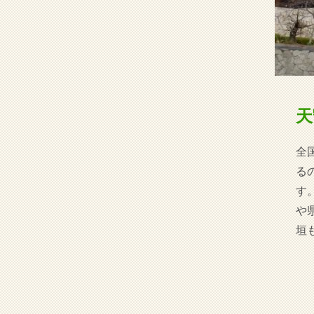
天
全
る
す
や
垣