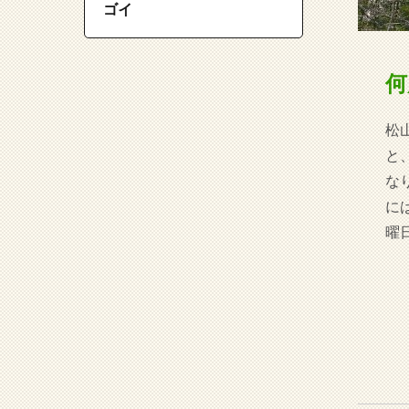
ゴイ
何
松
と
な
に
曜