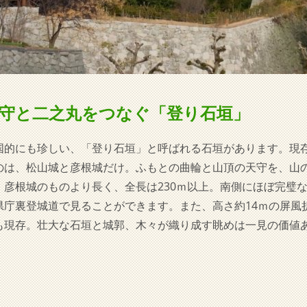
守と二之丸をつなぐ「登り石垣」
国的にも珍しい、「登り石垣」と呼ばれる石垣があります。現
のは、松山城と彦根城だけ。ふもとの曲輪と山頂の天守を、山
。彦根城のものより長く、全長は230ｍ以上。南側にほぼ完璧な
県庁裏登城道で見ることができます。また、高さ約14ｍの屏風
も現存。壮大な石垣と城郭、木々が織り成す眺めは一見の価値