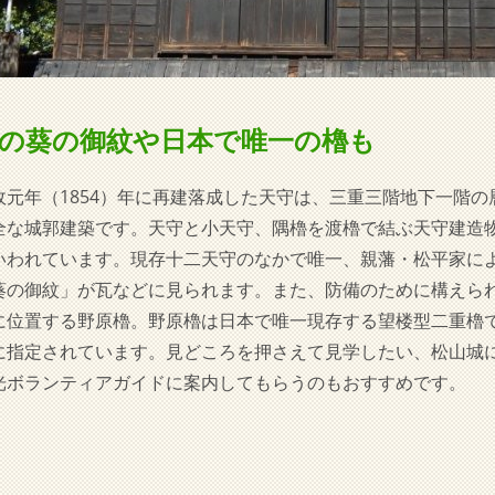
の葵の御紋や日本で唯一の櫓も
政元年（1854）年に再建落成した天守は、三重三階地下一階
全な城郭建築です。天守と小天守、隅櫓を渡櫓で結ぶ天守建造
いわれています。現存十二天守のなかで唯一、親藩・松平家に
葵の御紋」が瓦などに見られます。また、防備のために構えら
に位置する野原櫓。野原櫓は日本で唯一現存する望楼型二重櫓
に指定されています。見どころを押さえて見学したい、松山城
光ボランティアガイドに案内してもらうのもおすすめです。