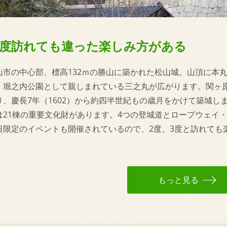
度訪れても違った楽しみ方がある
山市の中心部、標高132ｍの勝山に築かれた松山城。山頂に本
、堀之内公園として親しまれている三之丸が広がります。関ヶ
り、慶長7年（1602）から約四半世紀もの歳月をかけて築城
は21棟の重要文化財があります。4つの登城道とロープウェイ
日限定のイベントも開催されているので、2度、3度と訪れても
もっと見る