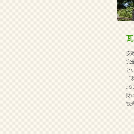
瓦
安
完
と
「
北
財
観