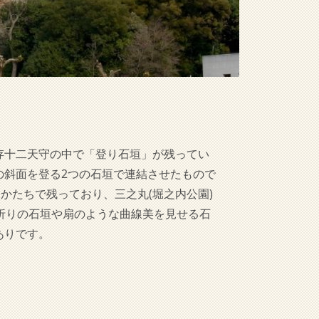
存十二天守の中で「登り石垣」が残ってい
の斜面を登る2つの石垣で連結させたもので
かたちで残っており、三之丸(堀之内公園)
折りの石垣や扇のような曲線美を見せる石
ありです。