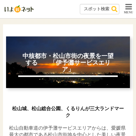
MENU
中核都市・松山市街の夜景を一望
する 「伊予灘サービスエリ
ア」
松山城、松山総合公園、くるりんが三大ランドマー
ク
松山自動車道の伊予灘サービスエリアからは、愛媛県
最大の都市である松山市街地を中心とした美しい夜景