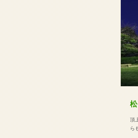
松
頂
ら