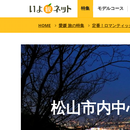
特集
モデルコース
HOME
愛媛 旅の特集
定番！ロマンティッ
松山市内