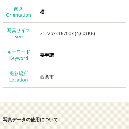
向き
横
Orientation
写真サイズ
2122px×1670px (4,601KB)
Size
キーワード
要申請
Keyword
撮影場所
西条市
Location
写真データの使用について