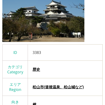
ID
3383
カテゴリ
歴史
Category
エリア
松山市(道後温泉、松山城など)
Region
向き
横