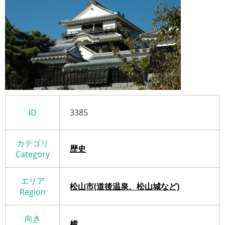
ID
3385
カテゴリ
歴史
Category
エリア
松山市(道後温泉、松山城など)
Region
向き
横