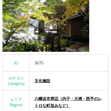
ID
3675
カテゴリ
文化施設
Category
八幡浜市周辺（内子・大洲・西予のレ
エリア
Region
トロな町並みなど）