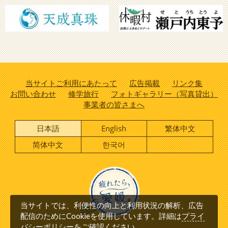
当サイトご利用にあたって
広告掲載
リンク集
お問い合わせ
修学旅行
フォトギャラリー（写真貸出）
事業者の皆さまへ
日本語
English
繁体中文
简体中文
한국어
当サイトでは、利便性の向上と利用状況の解析、広告
プライ
配信のためにCookieを使用しています。詳細は
バシーポリシー
をご確認ください。