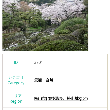
ID
3701
カテゴリ
景観
自然
Category
エリア
松山市(道後温泉、松山城など)
Region