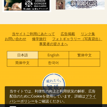
当サイトご利用にあたって
広告掲載
リンク集
お問い合わせ
修学旅行
フォトギャラリー（写真貸出）
事業者の皆さまへ
日本語
English
繁体中文
简体中文
한국어
当サイトでは、利便性の向上と利用状況の解析、広告
プライ
配信のためにCookieを使用しています。詳細は
バシーポリシー
をご確認ください。