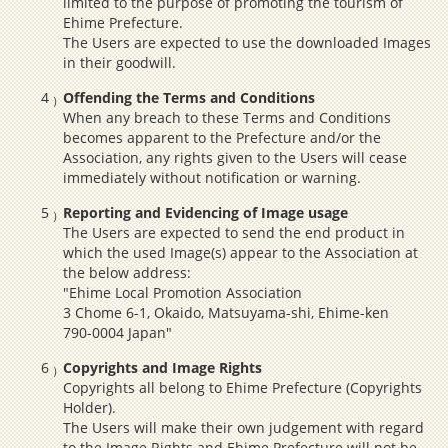
limited to the purpose of promoting the tourism of
Ehime Prefecture.
The Users are expected to use the downloaded Images
in their goodwill.
Offending the Terms and Conditions
When any breach to these Terms and Conditions
becomes apparent to the Prefecture and/or the
Association, any rights given to the Users will cease
immediately without notification or warning.
Reporting and Evidencing of Image usage
The Users are expected to send the end product in
which the used Image(s) appear to the Association at
the below address:
"Ehime Local Promotion Association
3 Chome 6-1, Okaido, Matsuyama-shi, Ehime-ken
790-0004 Japan"
Copyrights and Image Rights
Copyrights all belong to Ehime Prefecture (Copyrights
Holder).
The Users will make their own judgement with regard
to the Image Rights and Ehime Prefecture will not be