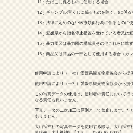
たばこに係るものに使用する場合
ギャンブル(宝くじに係るものを除く。)に係
法律に定めのない医療類似行為に係るものに
愛媛県から指名停止措置を受けている者又は
暴力団又は暴力団の構成員その他これらに準
商品又は商品の一部として使用する場合（カ
使用申請により（一社）愛媛県観光物産協会から提
使用申請により（一社）愛媛県観光物産協会から提
この写真データの使用は、使用者の責任において行
なる責任も負いません。
写真データの二次加工は原則として禁止します。た
ありません。
大山祇神社の写真データを使用する際は、大山祇神
連絡先：大山祇神社【ＴＥＬ：0897-82-0032】