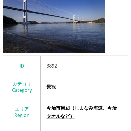
ID
3892
カテゴリ
景観
Category
今治市周辺（しまなみ海道、今治
エリア
Region
タオルなど）