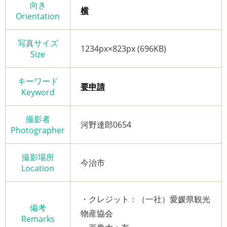
向き
横
Orientation
写真サイズ
1234px×823px (696KB)
Size
キーワード
要申請
Keyword
撮影者
河野達郎0654
Photographer
撮影場所
今治市
Location
・クレジット：（一社）愛媛県観光
備考
物産協会
Remarks