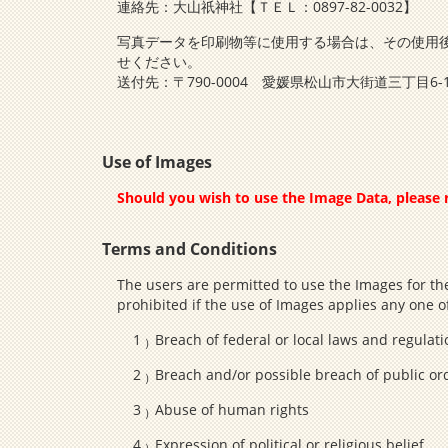
連絡先：大山祇神社【ＴＥＬ：0897-82-0032】
写真データを印刷物等に使用する場合は、その使用
せください。
送付先：〒790-0004 愛媛県松山市大街道三丁目
Use of Images
Should you wish to use the Image Data, please r
Terms and Conditions
The users are permitted to use the Images for the
prohibited if the use of Images applies any one of
Breach of federal or local laws and regulat
Breach and/or possible breach of public or
Abuse of human rights
Expression of political or religious belief