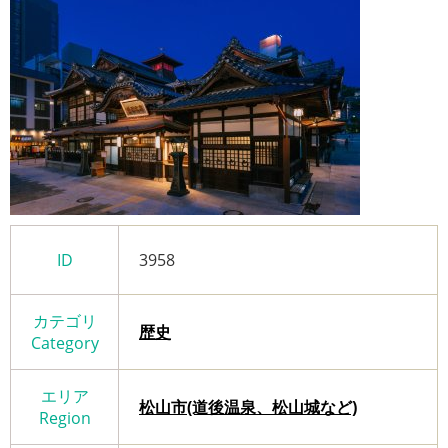
ID
3958
カテゴリ
歴史
Category
エリア
松山市(道後温泉、松山城など)
Region