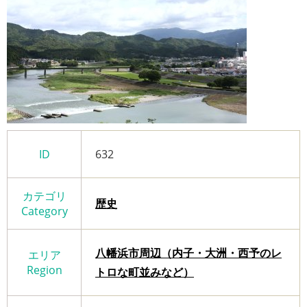
ID
632
カテゴリ
歴史
Category
八幡浜市周辺（内子・大洲・西予のレ
エリア
Region
トロな町並みなど）