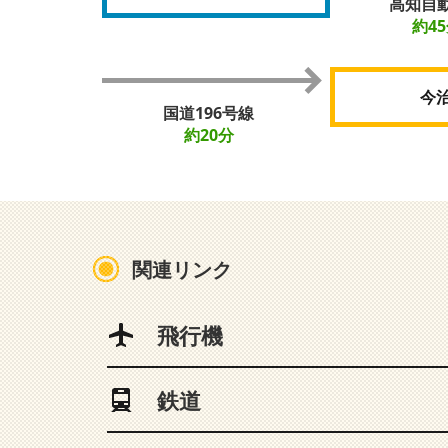
高知自
約4
今
国道196号線
約20分
関連リンク
飛行機
鉄道