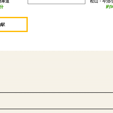
動車道
松山・今治
5分
約5
治駅