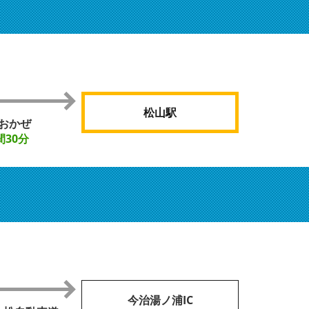
松山駅
おかぜ
間30分
今治湯ノ浦IC