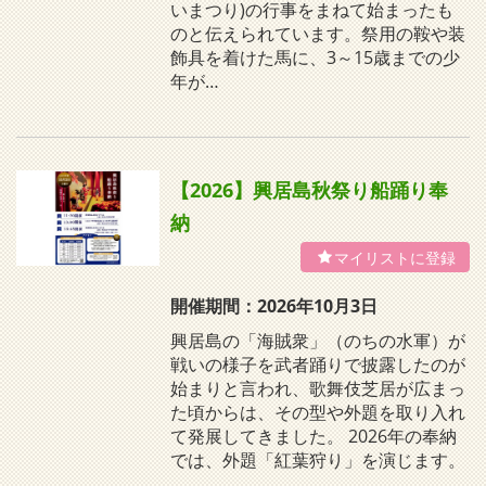
いまつり)の行事をまねて始まったも
のと伝えられています。祭用の鞍や装
飾具を着けた馬に、3～15歳までの少
年が…
【2026】興居島秋祭り船踊り奉
納
開催期間：2026年10月3日
興居島の「海賊衆」（のちの水軍）が
戦いの様子を武者踊りで披露したのが
始まりと言われ、歌舞伎芝居が広まっ
た頃からは、その型や外題を取り入れ
て発展してきました。 2026年の奉納
では、外題「紅葉狩り」を演じます。
…