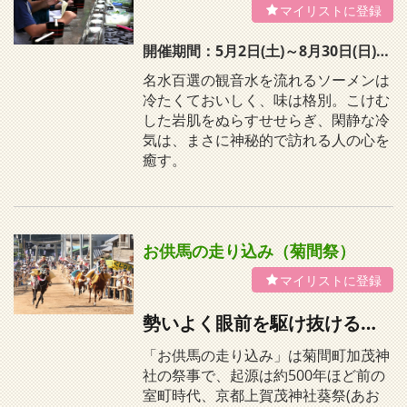
開催期間：5月2日(土)～8月30日(日)10時～15時30分 ※ラストオーダー15時 但し、5～6月は、土日祝日のみの営業 7～8月は、月曜(定休日)以外が営業(月曜日が祝日の場合は営業)
名水百選の観音水を流れるソーメンは
冷たくておいしく、味は格別。こけむ
した岩肌をぬらすせせらぎ、閑静な冷
気は、まさに神秘的で訪れる人の心を
癒す。
お供馬の走り込み（菊間祭）
勢いよく眼前を駆け抜けるお供馬
「お供馬の走り込み」は菊間町加茂神
社の祭事で、起源は約500年ほど前の
室町時代、京都上賀茂神社葵祭(あお