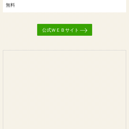
無料
公式ＷＥＢサイト