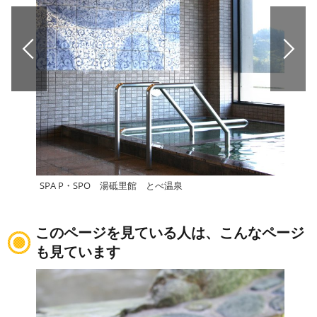
SPA P・SPO 湯砥里館 とべ温泉
南道
このページを見ている人は、こんなページ
も見ています