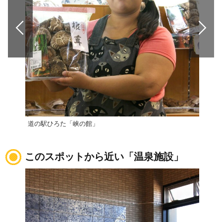
道の駅ひろた「峡の館」
道の
このスポットから近い「温泉施設」