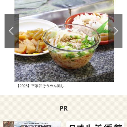
【2026】平家谷そうめん流し
【2
PR