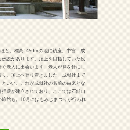
ほど、標高1450ｍの地に鎮座。中宮 成
る伝説があります。頂上を目指していた役
研ぐ老人に出会います。老人が斧を針にし
戻り、頂上へ登り着きました。成就社まで
たといい、これが成就社の名前の由来とな
遥拝殿が建立されており、ここでは石鎚山
旅館も。10月にはもみじまつりが行われ