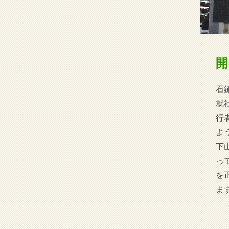
開
石
就
行
よ
下
っ
を
ま