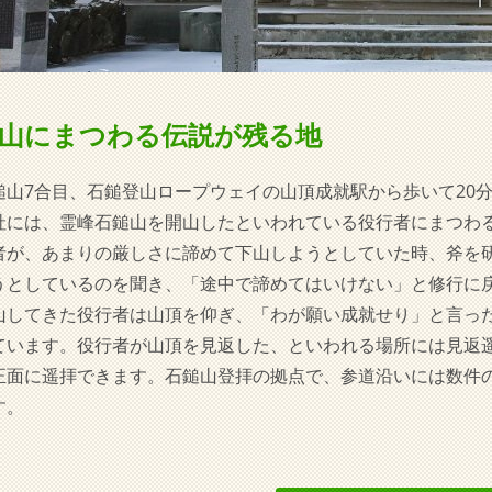
山にまつわる伝説が残る地
鎚山7合目、石鎚登山ロープウェイの山頂成就駅から歩いて20分
社には、霊峰石鎚山を開山したといわれている役行者にまつわ
者が、あまりの厳しさに諦めて下山しようとしていた時、斧を
うとしているのを聞き、「途中で諦めてはいけない」と修行に
山してきた役行者は山頂を仰ぎ、「わが願い成就せり」と言っ
ています。役行者が山頂を見返した、といわれる場所には見返
正面に遥拝できます。石鎚山登拝の拠点で、参道沿いには数件の
す。