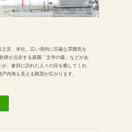
る口之宮 本社。広い境内に荘厳な雰囲気を
」、歌碑が点在する庭園「文学の森」などがあ
々が、参拝に訪れた人々の目を癒してくれ
瀬戸内海も見える眺望が広がります。