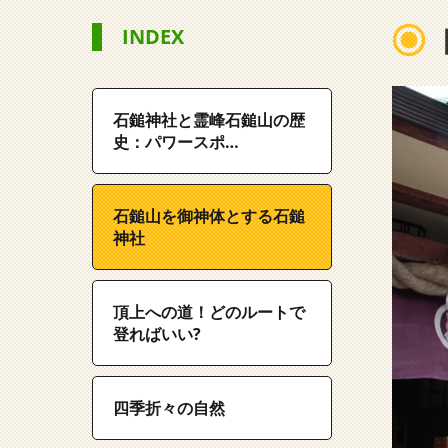
INDEX
石鎚神社と霊峰石鎚山の歴
史：パワースポ…
石鎚山を御神体とする石鎚
神社
頂上への道！どのルートで
登ればいい?
四季折々の自然