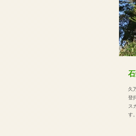
石
久
登
ス
す