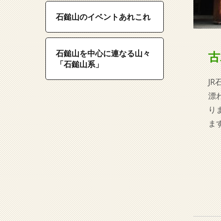
石鎚山のイベントあれこれ
石鎚山を中心に連なる山々
古
「石鎚山系」
J
漂
り
ま