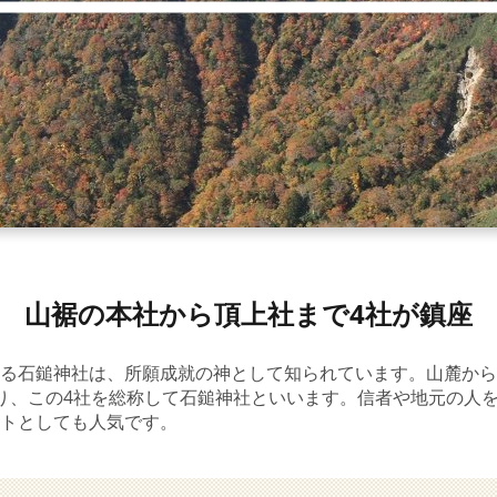
山裾の本社から頂上社まで4社が鎮座
る石鎚神社は、所願成就の神として知られています。山麓から
り、この4社を総称して石鎚神社といいます。信者や地元の人
トとしても人気です。