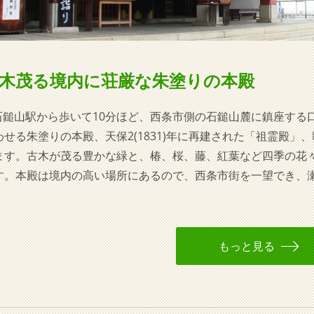
木茂る境内に荘厳な朱塗りの本殿
R石鎚山駅から歩いて10分ほど、西条市側の石鎚山麓に鎮座す
わせる朱塗りの本殿、天保2(1831)年に再建された「祖霊殿
ます。古木が茂る豊かな緑と、椿、桜、藤、紅葉など四季の花
す。本殿は境内の高い場所にあるので、西条市街を一望でき、
もっと見る