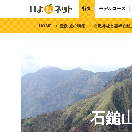
特集
モデルコース
HOME
愛媛 旅の特集
石鎚神社と霊峰石鎚
石鎚