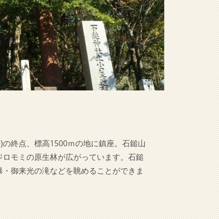
)の終点、標高1500ｍの地に鎮座。石鎚山
ジロモミの原生林が広がっています。石鎚
瀑・御来光の滝などを眺めることができま