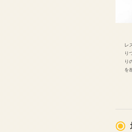
レ
り
り
を