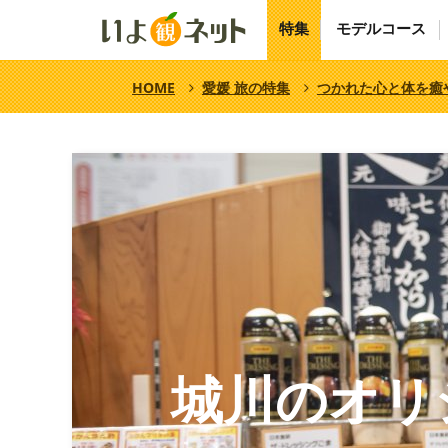
特集
モデルコース
HOME
愛媛 旅の特集
つかれた心と体を癒
城川のオリ