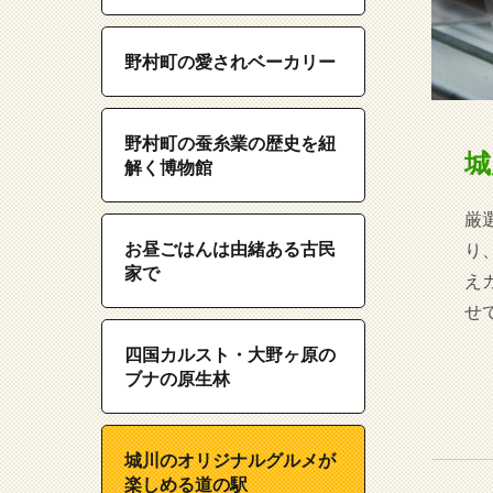
野村町の愛されベーカリー
野村町の蚕糸業の歴史を紐
城
解く博物館
厳
お昼ごはんは由緒ある古民
り
家で
え
せ
四国カルスト・大野ヶ原の
ブナの原生林
城川のオリジナルグルメが
楽しめる道の駅