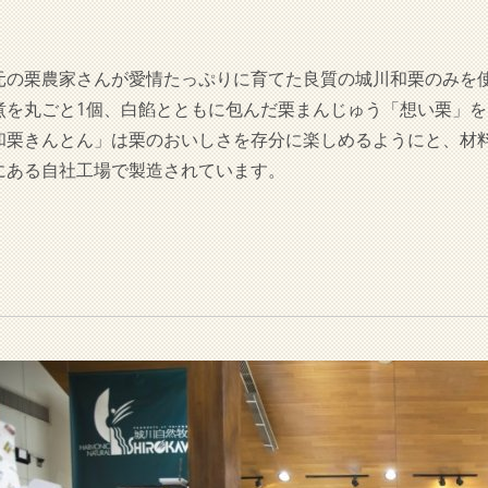
元の栗農家さんが愛情たっぷりに育てた良質の城川和栗のみを
煮を丸ごと1個、白餡とともに包んだ栗まんじゅう「想い栗」
和栗きんとん」は栗のおいしさを存分に楽しめるようにと、材
にある自社工場で製造されています。