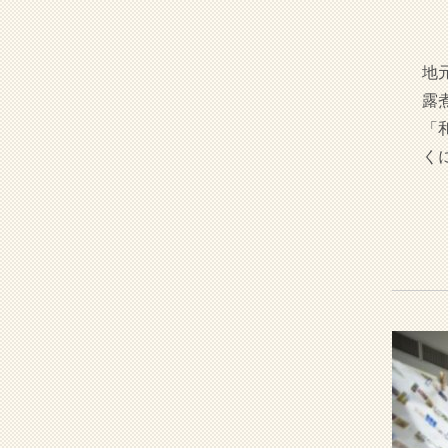
地
露
「
く