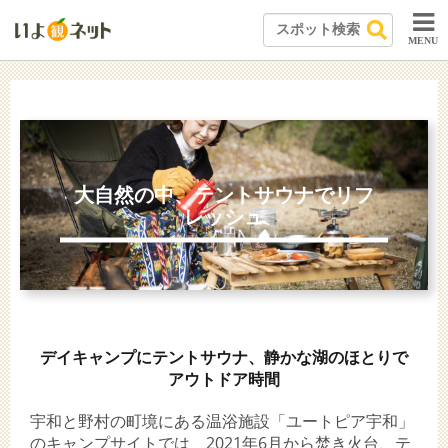
MENU
大自然の中、テントサウナでリフ
レッシュ
デイキャンプにテントサウナ、静かな湖のほとりで
アウトドア時間
宇和と野村の町境にある温浴施設「ユートピア宇和」
のキャンプサイトでは、2021年6月から焚き火台、テ