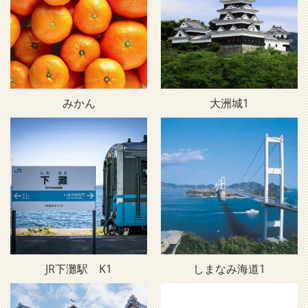
みかん
大洲城1
JR下灘駅 K1
しまなみ海道1