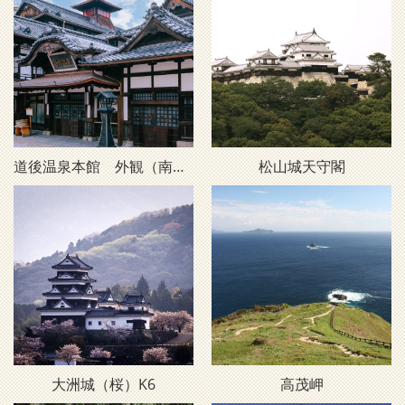
道後温泉本館 外観（南西・昼）D2
松山城天守閣
大洲城（桜）K6
高茂岬