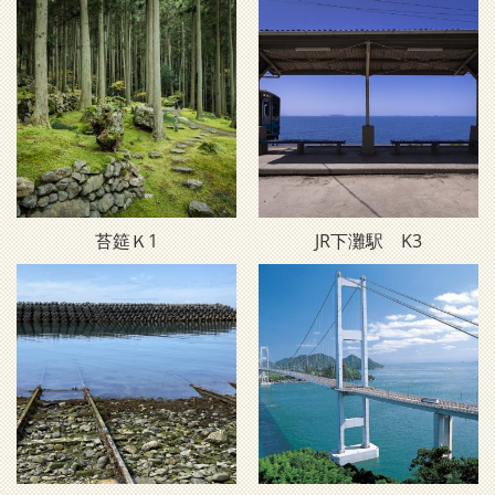
苔筵Ｋ1
JR下灘駅 K3