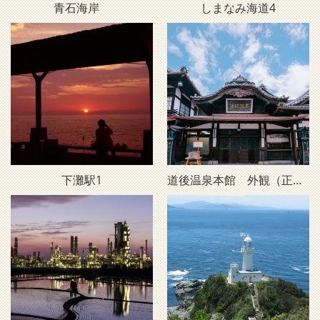
青石海岸
しまなみ海道4
下灘駅1
道後温泉本館 外観（正面・昼）D2