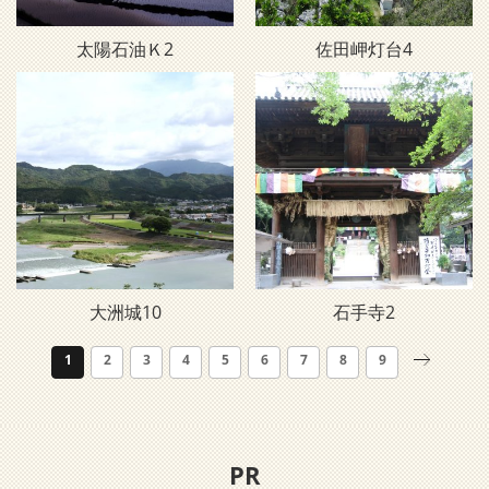
太陽石油Ｋ2
佐田岬灯台4
大洲城10
石手寺2
1
2
3
4
5
6
7
8
9
PR