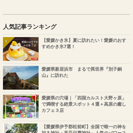
人気記事ランキング
【愛媛かき氷】夏に訪れたい！愛媛のおす
1
すめかき氷7選！
愛媛県新居浜市 まるで異世界『別子銅
2
山』に訪れた
愛媛県の穴場｜「四国カルスト大野ヶ原」
3
で満喫する絶景スポット４選＋高原の癒し
カフェ３店
【愛媛県伊予郡松前町】全国で唯一の神を
4
祀る神社・高忍日賣神社～人気のパワース