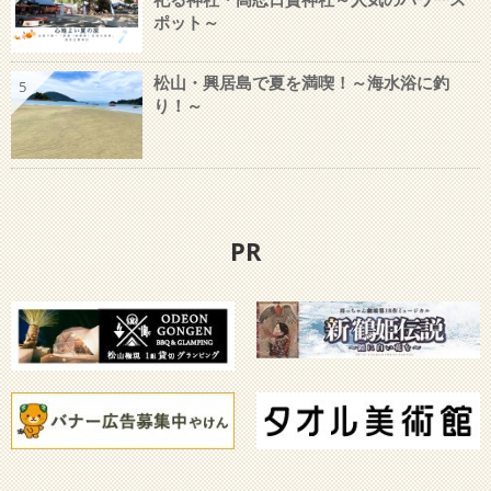
ポット～
松山・興居島で夏を満喫！～海水浴に釣
5
り！～
PR