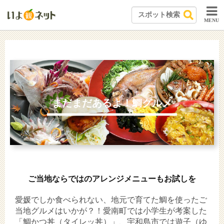
MENU
まだまだあるよ！鯛グルメ
ご当地ならではのアレンジメニューもお試しを
愛媛でしか食べられない、地元で育てた鯛を使ったご
当地グルメはいかが？！愛南町では小学生が考案した
「鯛かつ丼（タイレッ丼）」、宇和島市では遊子（ゆ