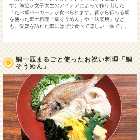
す）漁協が女子大生のアイデアによって作り出した
「たべ鯛バーガー」が食べられます。昔から伝わる鯛
を使った郷土料理「鯛そうめん」や「法楽焼」など
も、愛媛を訪れた際にはぜひ食べてほしい一品です。
鯛一匹まるごと使ったお祝い料理「鯛
そうめん」