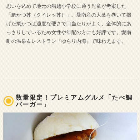
思いを込めて地元の船越小学校に通う児童が考案した
「鯛かつ丼（タイレッ丼）」。愛南産の大葉を巻いて揚
げた鯛かつは適度な硬さで口当たりがよく、全体的にあ
っさりしているため女性や年配の方にも好評です。愛南
町の温泉＆レストラン『ゆらり内海』で味わえます。
数量限定！プレミアムグルメ「たべ鯛
バーガー」