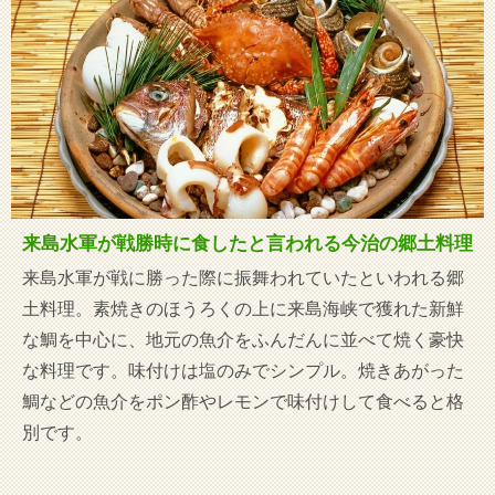
来島水軍が戦勝時に食したと言われる今治の郷土料理
来島水軍が戦に勝った際に振舞われていたといわれる郷
土料理。素焼きのほうろくの上に来島海峡で獲れた新鮮
な鯛を中心に、地元の魚介をふんだんに並べて焼く豪快
な料理です。味付けは塩のみでシンプル。焼きあがった
鯛などの魚介をポン酢やレモンで味付けして食べると格
別です。