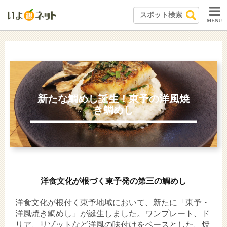
MENU
新たな鯛めし誕生！東予の洋風焼
き鯛めし
洋食文化が根づく東予発の第三の鯛めし
洋食文化が根付く東予地域において、新たに「東予・
洋風焼き鯛めし」が誕生しました。ワンプレート、ド
リア、リゾットなど洋風の味付けをベースとした、焼