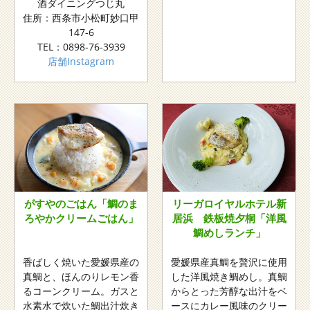
酒ダイニングつじ丸
住所：西条市小松町妙口甲
147-6
TEL：0898-76-3939
店舗Instagram
がすやのごはん「鯛のま
リーガロイヤルホテル新
ろやかクリームごはん」
居浜 鉄板焼夕桐「洋風
鯛めしランチ」
香ばしく焼いた愛媛県産の
愛媛県産真鯛を贅沢に使用
真鯛と、ほんのりレモン香
した洋風焼き鯛めし。真鯛
るコーンクリーム。ガスと
からとった芳醇な出汁をベ
水素水で炊いた鯛出汁炊き
ースにカレー風味のクリー