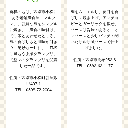
発祥の地は、西条市小松に
鯛をムニエルし、皮目を香
ある老舗洋食屋「マルブ
ばしく焼き上げ、アンチョ
ン」。新鮮な鯛をシンプル
ビーとガーリックを載せ、
に焼き、「洋食の味付け」
ソースは旨味のあるオニオ
でご飯とあわせたところ、
ンソースと少しパンチの聞
鯛の香ばしさと風味が引き
いたサルサ風ソースで仕上
立つ絶妙な一皿に。「FNS
げました。
ご当地うま撮グランプリ」
で堂々のグランプリを受賞
住所：西条市周布958-3
した一品です。
TEL：0898-68-1177
住所：西条市小松町新屋敷
甲407-1
TEL：0898-72-2004