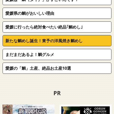
愛媛県の鯛がおいしい理由
愛媛に行ったら絶対食べたい絶品｢鯛めし｣
新たな鯛めし誕生！東予の洋風焼き鯛めし
まだまだあるよ！鯛グルメ
愛媛の「鯛」土産、絶品お土産10選
PR