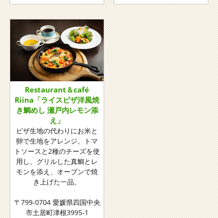
Restaurant＆café
Riina「ライスピザ洋風焼
き鯛めし 瀬戸内レモン添
え​」
ピザ生地の代わりにお米と
卵で生地をアレンジ。トマ
トソースと2種のチーズを使
用し、グリルした真鯛とレ
モンを添え、オーブンで焼
き上げた一品。
〒799-0704 愛媛県四国中央
市土居町津根3995-1