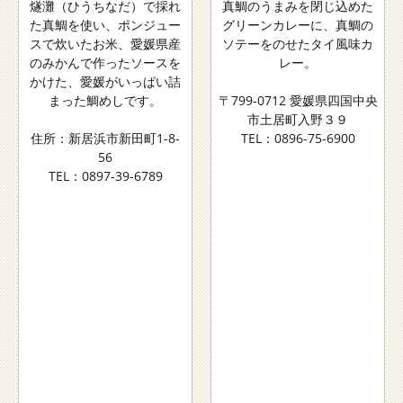
燧灘（ひうちなだ）で採れ
真鯛のうまみを閉じ込めた
た真鯛を使い、ポンジュー
グリーンカレーに、真鯛の
スで炊いたお米、愛媛県産
ソテーをのせたタイ風味カ
のみかんで作ったソースを
レー。
かけた、愛媛がいっぱい詰
まった鯛めしです。
〒799-0712 愛媛県四国中央
市土居町入野３９
住所：新居浜市新田町1-8-
TEL：0896-75-6900
56
TEL：0897-39-6789