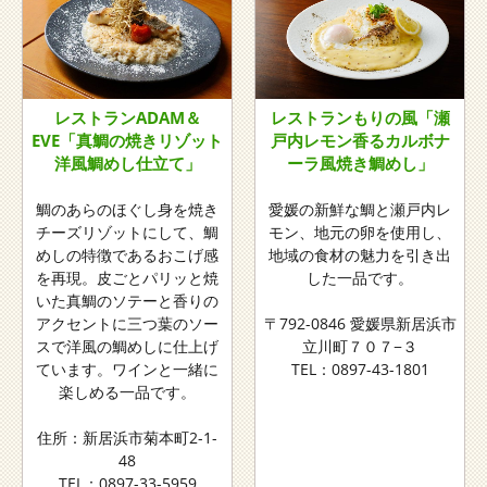
レストランADAM＆
レストランもりの風「瀬
EVE「真鯛の焼きリゾット
戸内レモン香るカルボナ
洋風鯛めし仕立て」
ーラ風焼き鯛めし」
鯛のあらのほぐし身を焼き
愛媛の新鮮な鯛と瀬戸内レ
チーズリゾットにして、鯛
モン、地元の卵を使用し、
めしの特徴であるおこげ感
地域の食材の魅力を引き出
を再現。皮ごとパリッと焼
した一品です。
いた真鯛のソテーと香りの
アクセントに三つ葉のソー
〒792-0846 愛媛県新居浜市
スで洋風の鯛めしに仕上げ
立川町７０７−３
ています。ワインと一緒に
TEL：0897-43-1801
楽しめる一品です。
住所：新居浜市菊本町2-1-
48
TEL：0897-33-5959