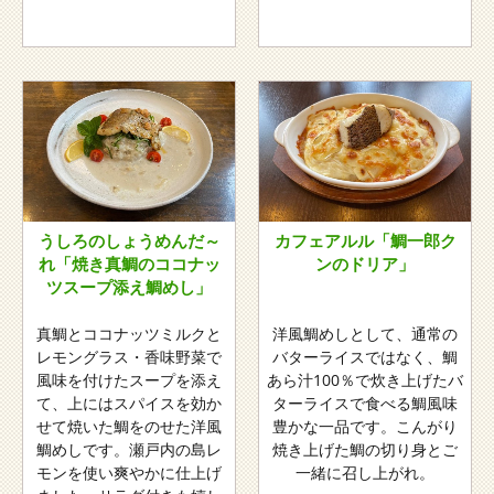
うしろのしょうめんだ～
カフェアルル「鯛一郎ク
れ「焼き真鯛のココナッ
ンのドリア」
ツスープ添え鯛めし」
真鯛とココナッツミルクと
洋風鯛めしとして、通常の
レモングラス・香味野菜で
バターライスではなく、鯛
風味を付けたスープを添え
あら汁100％で炊き上げたバ
て、上にはスパイスを効か
ターライスで食べる鯛風味
せて焼いた鯛をのせた洋風
豊かな一品です。こんがり
鯛めしです。瀬戸内の島レ
焼き上げた鯛の切り身とご
モンを使い爽やかに仕上げ
一緒に召し上がれ。