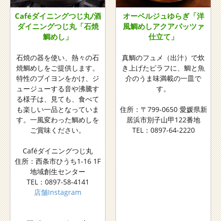
Caféダイニングつじ丸/酒
オーベルジュゆらぎ「洋
ダイニングつじ丸「石焼
風鯛めしアクアパッツァ
鯛めし」
仕立て」
石焼の器を使い、熱々の石
真鯛のフュメ（出汁）で炊
焼鯛めしをご提供します。
き上げたピラフに、鯛と魚
特性のブイヨンをかけ、ジ
介のうま味満載の一皿で
ュージューする音や沸騰す
す。
る様子は、見ても、食べて
も楽しい一品となっていま
住所：〒799-0650 愛媛県新
す。一風変わった鯛めしを
居浜市別子山甲122番地
ご賞味ください。
TEL：0897-64-2220
Caféダイニングつじ丸
住所：西条市ひうち1-16 1F
地域創生センター
TEL：0897-58-4141
店舗Instagram