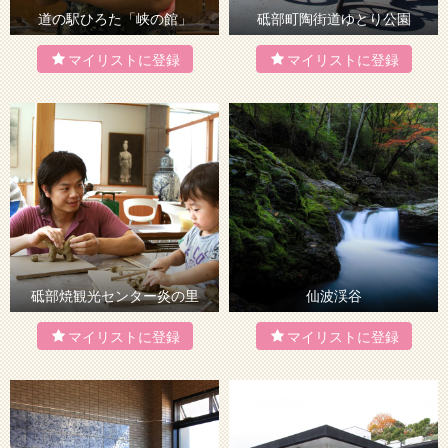
道の駅ひろた「峡の館」
砥部町陶街道ゆとり公園
砥部焼観光センター炎の里
仙波渓谷