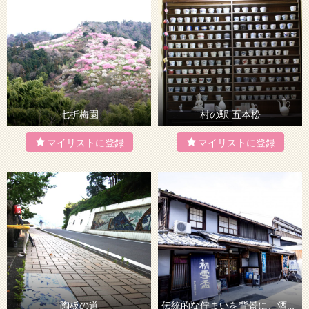
七折梅園
村の駅 五本松
陶板の道
伝統的な佇まいを背景に、酒蔵スイーツに舌鼓み