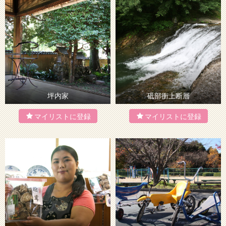
坪内家
砥部衝上断層