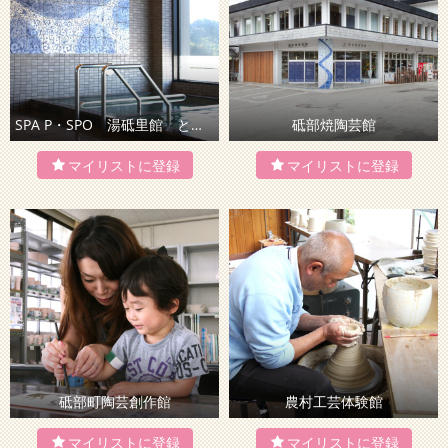
SPA P・SPO 湯砥里館 とべ温泉
砥部焼陶芸館
砥部町陶芸創作館
農村工芸体験館