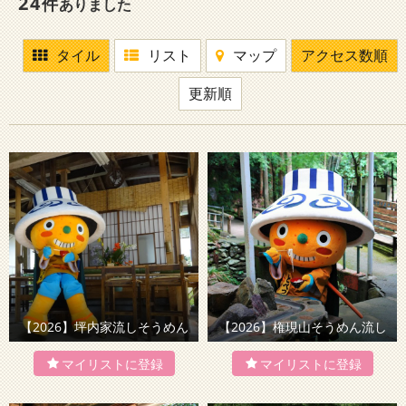
24
件
ありました
タイル
リスト
マップ
アクセス数順
更新順
【2026】坪内家流しそうめん
【2026】権現山そうめん流し