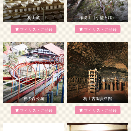
梅山窯
権現山（小型石鎚）
神の森公園
梅山古陶資料館