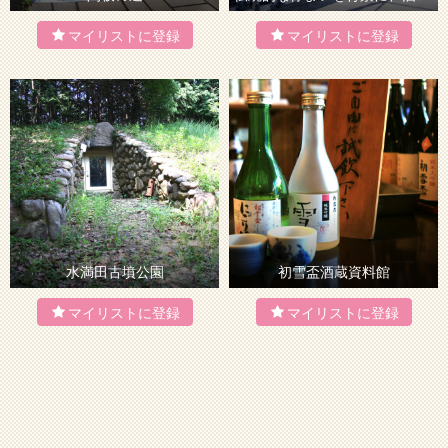
水満田古墳公園
初雪盃酒蔵資料館