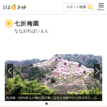
MENU
七折梅園
ななおればいえん
約30種･16000本もの梅の花が春になると色鮮やかに咲き誇り、山全体を華やかに彩る。