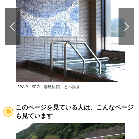
SPA P・SPO 湯砥里館 とべ温泉
いよ
このページを見ている人は、こんなページ
も見ています