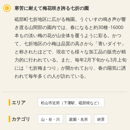
寒苦に耐えて梅花咲き誇る七折の園
砥部町七折地区に広がる梅園。うぐいすの鳴き声が響
き渡る山間部の園内では、春になると約30種･16000
本もの淡い梅の花が山全体を覆うように彩る。かつ
て、七折地区の小梅は品質の高さから「青いダイヤ」
と称されたほどで、現在でも様々な加工品の販売が精
力的に行われている。また、毎年2月下旬から3月上旬
には「七折梅まつり」が開かれており、春の陽気に誘
われて毎年多くの人が訪れている。
エリア
松山市近郊（下灘駅、砥部焼など）
カテゴリ
山・谷・川
庭園・名所
絶景