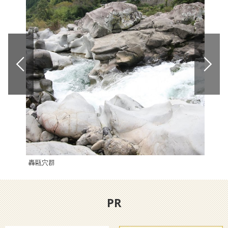
轟甌穴群
「海
PR