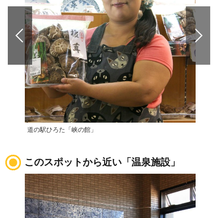
道の駅ひろた「峡の館」
ふた
このスポットから近い「温泉施設」