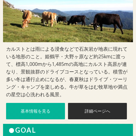
カルストとは雨による浸食などで石灰岩が地表に現れて
いる地形のこと。姫鶴平・大野ヶ原など約25kmに渡っ
て、標高1,000mから1,485mの高地にカルスト高原が連
なり、景観抜群のドライブコースとなっている。積雪が
多い冬は通行止めになるが、春夏秋はドライブ・ツーリ
ング・キャンプを楽しめる。牛が草をはむ牧草地や満点
の星空は心洗われる風景。
基本情報を見る
詳細ページへ
GOAL