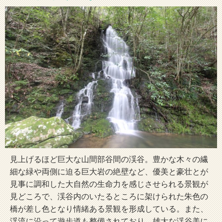
見上げるほど巨大な山間部谷間の渓谷。豊かな木々の繊
細な緑や両側に迫る巨大岩の絶壁など、優美と豪壮とが
見事に調和した大自然の生命力を感じさせられる景観が
見どころで、渓谷内のいたるところに架けられた朱色の
橋が差し色となり情緒ある景観を形成している。また、
渓流に沿って遊歩道も整備されており、雄大な渓谷美に