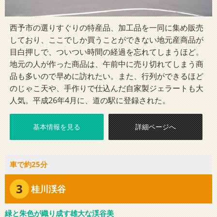
西予市の選りすぐりの特産品、加工品を一同に集め販売
しており、ここでしか買うことができない地元産商品が
目白押しで、ついつい時間の経過を忘れてしまうほど。
地元の人が作った商品は、午前中に売り切れてしまう商
品も多いので早めに訪れたい。また、行列ができるほど
のじゃこ天や、手作りで仕込んだ自家製ジェラートも大
人気。平成26年4月に、道の駅に登録された。
基本情報を見る
詳細ページへ
車で約25分
3
桂川渓谷
緑と朱色が織り成す雄大な渓谷美