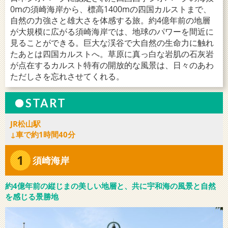
0mの須崎海岸から、標高1400mの四国カルストまで、
自然の力強さと雄大さを体感する旅。約4億年前の地層
が大規模に広がる須崎海岸では、地球のパワーを間近に
見ることができる。巨大な渓谷で大自然の生命力に触れ
たあとは四国カルストへ。草原に真っ白な岩肌の石灰岩
が点在するカルスト特有の開放的な風景は、日々のあわ
ただしさを忘れさせてくれる。
START
JR松山駅
↓車で約1時間40分
1
須崎海岸
約4億年前の縦じまの美しい地層と、共に宇和海の風景と自然
を感じる景勝地