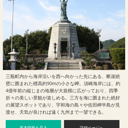
三瓶町内から海岸沿いを西へ向かった先にある、断崖絶
壁に囲まれた標高約90mの小さな岬。須崎海岸には、約
4億年前の縦じまの地層が大規模に広がっており、四季
折々の美しい景観が楽しめる。三方を海に囲まれた絶好
の展望スポットであり、宇和海の島々や佐田岬半島が見
渡せ、天気が良ければ遠く九州まで一望できる。
基本情報を見る
詳細ページへ