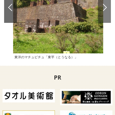
東洋のマチュピチュ「東平（とうなる）」
四国
PR