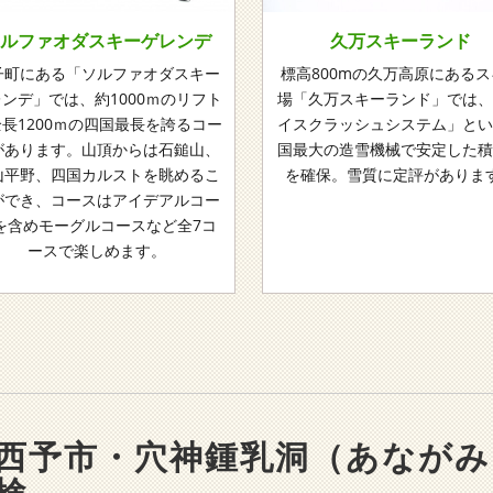
ソルファオダスキーゲレンデ
久万スキーランド
子町にある「ソルファオダスキー
標高800mの久万高原にあるス
ンデ」では、約1000ｍのリフト
場「久万スキーランド」では、
長1200ｍの四国最長を誇るコー
イスクラッシュシステム」とい
があります。山頂からは石鎚山、
国最大の造雪機械で安定した積
山平野、四国カルストを眺めるこ
を確保。雪質に定評がありま
ができ、コースはアイデアルコー
を含めモーグルコースなど全7コ
ースで楽しめます。
西予市・穴神鍾乳洞（あなが
検