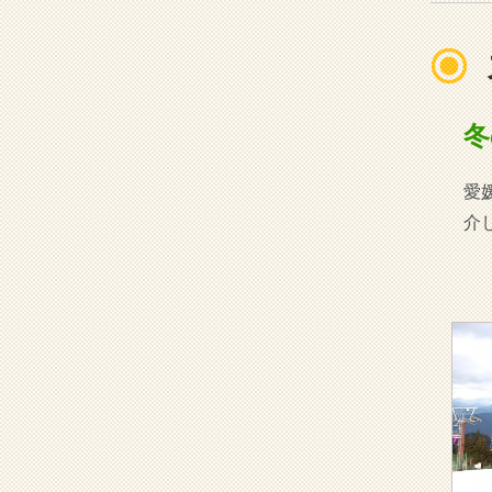
冬
愛
介