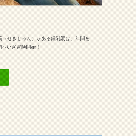
筍（せきじゅん）がある鍾乳洞は、年間を
闇へいざ冒険開始！