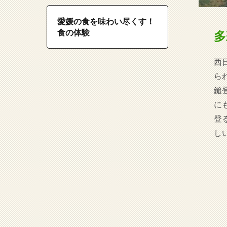
愛媛の食を味わい尽くす！
食の体験
多
西
ら
鎚
に
登
し