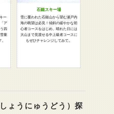
石鎚スキー場
キー
雪に覆われた石鎚山から望む瀬戸内
「ア
海の眺望は必見！傾斜の緩やかな初
う四
心者コースをはじめ、晴れた日には
雪量
大山まで見渡せる中上級者コースに
す。
もぜひチャレンジしてみて。
みしょうにゅうどう）探