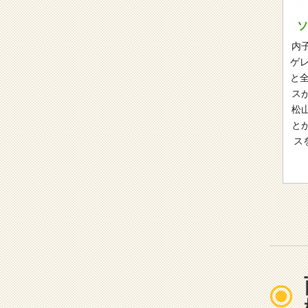
内
ゲレ
と全
ス
松
と
ス