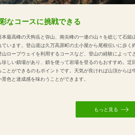
彩なコースに挑戦できる
日本最高峰の天狗岳と弥山、南尖峰の一連の山々を総じて石鎚
れています。登山道は久万高原町の土小屋から尾根伝いに歩く約
登山ロープウェイを利用するコースなど、登山の経験によって
も珍しい鎖場があり、鎖を使って岩場を登るのもおすすめ。迂
ることができるのもポイントです。天気が良ければ山頂からは
い景色と達成感を味わうことができます。
もっと見る