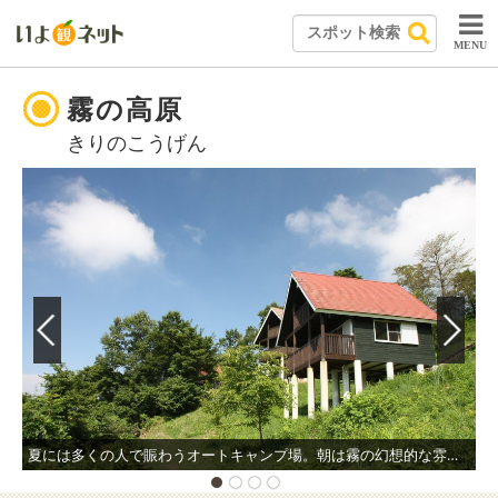
MENU
霧の高原
きりのこうげん
夏には多くの人で賑わうオートキャンプ場。朝は霧の幻想的な雰囲気を感じ、夜には頭上に満天の星空が広がる。