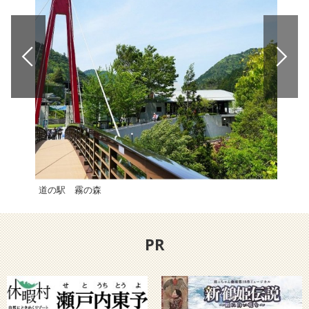
道の駅 霧の森
道の
PR