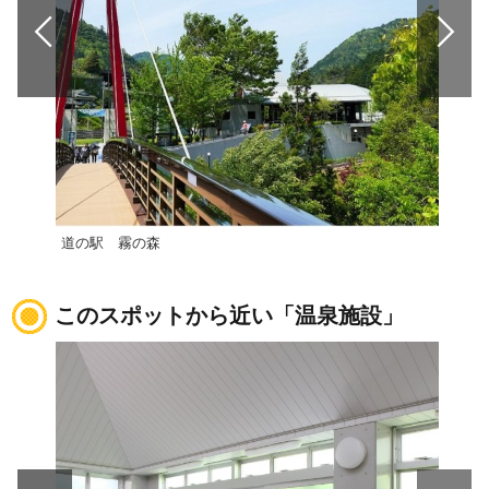
道の駅 霧の森
道の
このスポットから近い「温泉施設」