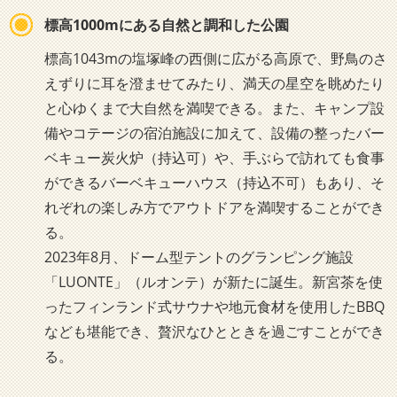
標高1000mにある自然と調和した公園
標高1043mの塩塚峰の西側に広がる高原で、野鳥のさ
えずりに耳を澄ませてみたり、満天の星空を眺めたり
と心ゆくまで大自然を満喫できる。また、キャンプ設
備やコテージの宿泊施設に加えて、設備の整ったバー
ベキュー炭火炉（持込可）や、手ぶらで訪れても食事
ができるバーベキューハウス（持込不可）もあり、そ
れぞれの楽しみ方でアウトドアを満喫することができ
る。
2023年8月、ドーム型テントのグランピング施設
「LUONTE」（ルオンテ）が新たに誕生。新宮茶を使
ったフィンランド式サウナや地元食材を使用したBBQ
なども堪能でき、贅沢なひとときを過ごすことができ
る。