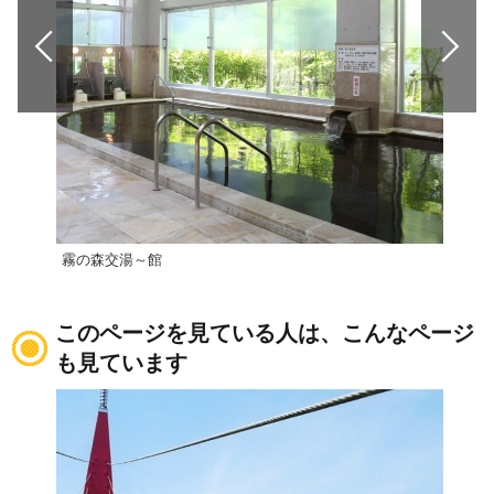
霧の森交湯～館
湯あ
このページを見ている人は、こんなページ
も見ています