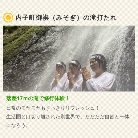
内子町御禊（みそぎ）の滝打たれ
落差17ｍの滝で修行体験！
日常のモヤモヤもすっきりリフレッシュ！
生活圏とは切り離された別世界で、ただただ自然と一体
になろう。