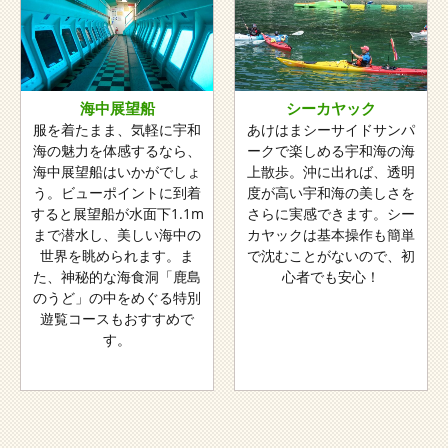
海中展望船
シーカヤック
服を着たまま、気軽に宇和
あけはまシーサイドサンパ
海の魅力を体感するなら、
ークで楽しめる宇和海の海
海中展望船はいかがでしょ
上散歩。沖に出れば、透明
う。ビューポイントに到着
度が高い宇和海の美しさを
すると展望船が水面下1.1m
さらに実感できます。シー
まで潜水し、美しい海中の
カヤックは基本操作も簡単
世界を眺められます。ま
で沈むことがないので、初
た、神秘的な海食洞「鹿島
心者でも安心！
のうど」の中をめぐる特別
遊覧コースもおすすめで
す。