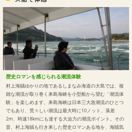
歴史ロマンを感じられる潮流体験
村上海賊ゆかりの地であるしまなみ海道の大島では、複
雑な潮流が取り巻く来島海峡を小型船から望む「潮流体
験」を楽しめます。来島海峡は日本三大急潮流のひとつ
でもあり、荒々しい潮流は最大時に10ノット、落差
2m、時速18kmにも達する大迫力の潮流ポイント。その
昔、村上海賊も行き来した歴史ロマンある地を、海賊気