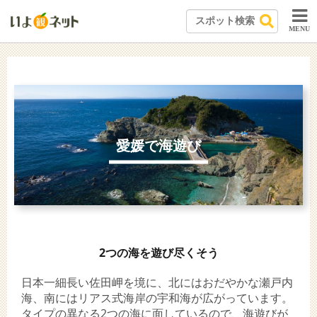
MENU
愛媛で海遊び
2つの海を遊び尽くそう
日本一細長い佐田岬を境に、北にはおだやかな瀬戸内
海、南にはリアス式海岸の宇和海が広がっています。
タイプの異なる2つの海に面しているので、海遊びが