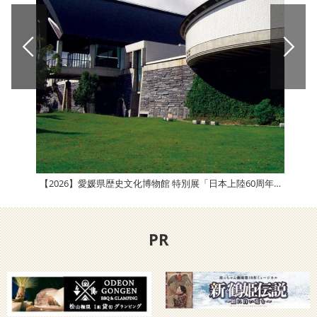
【2026】愛媛県歴史文化博物館 特別展「日本上陸60周年記念ガチャガチャ展」
津島
PR