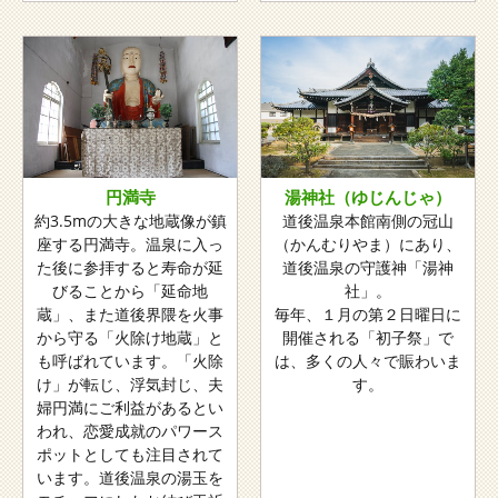
円満寺
湯神社（ゆじんじゃ）
約3.5mの大きな地蔵像が鎮
道後温泉本館南側の冠山
座する円満寺。温泉に入っ
（かんむりやま）にあり、
た後に参拝すると寿命が延
道後温泉の守護神「湯神
びることから「延命地
社」。
蔵」、また道後界隈を火事
毎年、１月の第２日曜日に
から守る「火除け地蔵」と
開催される「初子祭」で
も呼ばれています。「火除
は、多くの人々で賑わいま
け」が転じ、浮気封じ、夫
す。
婦円満にご利益があるとい
われ、恋愛成就のパワース
ポットとしても注目されて
います。道後温泉の湯玉を