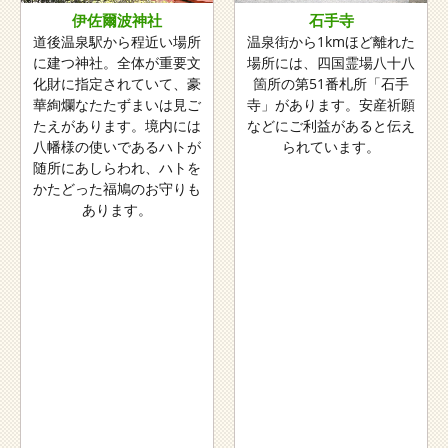
伊佐爾波神社
石手寺
道後温泉駅から程近い場所
温泉街から1kmほど離れた
に建つ神社。全体が重要文
場所には、四国霊場八十八
化財に指定されていて、豪
箇所の第51番札所「石手
華絢爛なたたずまいは見ご
寺」があります。安産祈願
たえがあります。境内には
などにご利益があると伝え
八幡様の使いであるハトが
られています。
随所にあしらわれ、ハトを
かたどった福鳩のお守りも
あります。