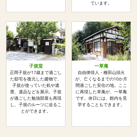
ています。
子規堂
一草庵
正岡子規が17歳まで過ごし
自由律俳人・種田山頭火
た邸宅を復元した建物で、
が、亡くなるまでの10か月
子規が使っていた机や遺
間過ごした安住の地。ここ
墨、遺品などを展示。子規
に再現した草庵が、一草庵
が過ごした勉強部屋も再現
です。休日には、館内を見
し、子規のルーツに迫るこ
学することもできます。
とができます。