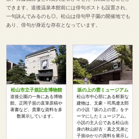
できます。道後温泉本館前には俳句ポストも設置され、
一句詠んでみるのも◎。松山は俳句甲子園の開催地でも
あり、俳句が身近な存在となっています。
松山市立子規記念博物館
坂の上の雲ミュージアム
道後公園の一角にある博物
松山市中心部にある斬新な
館。正岡子規の直筆原稿や
建物は、文豪・司馬遼太郎
著書など、貴重な資料を多
の小説『坂の上の雲』をテ
数展示しています。
ーマにしたミュージアム。
小説の主人公である松山出
身の秋山好古・真之兄弟と
子規ゆかりの資料を展示し