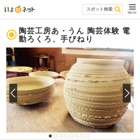
MENU
陶芸工房あ・うん 陶芸体験 電
動ろくろ、手びねり